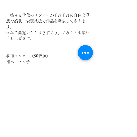
様々な世代のメンバーがそれぞれの自由な発
想や感覚・表現技法で作品を発表して参りま
す。
何卒ご高覧いただけますよう、よろしくお願い
申し上げます。
参加メンバー（50音順）
相木 トシ子
甲佐 彩
​小林 弘幸
徳山 容
中村 俊介
楢原 靖
松田 智仁
山形 泰一
第1回 つながる「わ」展
2025年12月2日（火）- 7日（日）
9:00-17:00